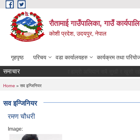
Skip to main content
रौतामाई गाउँपालिका, गाउँ कार्यपाल
कोशी प्रदेश, उदयपुर, नेपाल
गृहपृष्ठ
परिचय
वडा कार्यालयहरु
कार्यक्रम तथा परियो
समाचार
"समृद्द गाउँपालिका हाम्रो अभियान सबै सुखी र खुसी रहौं यहि हाम्रो प
You are here
Home
» सव इन्जिनियर
सव इन्जिनियर
रमण चौधरी
Image: