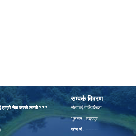
सम्पर्क विवरण
 हाम्रो सेवा कस्तो लाग्यो ???
रौतामाई गाउँपालिका
भुट्टार , उदयपुर
es
म
फोन नं : --------
म