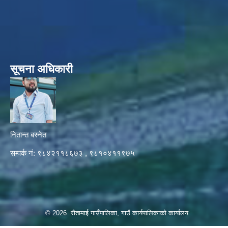
सूचना अधिकारी
नितान्त बस्नेत
सम्पर्क नं: ९८४२११८६७३ , ९८१०४११९७५
© 2026 रौतामाई गाउँपालिका, गाउँ कार्यपालिकाको कार्यालय