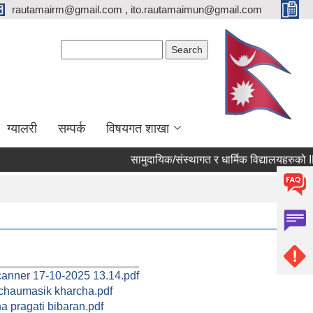
rautamairm@gmail.com , ito.rautamaimun@gmail.com
Search form
Search
ग्यालरी
सम्पर्क
विषयगत शाखा
nner 17-10-2025 13.14.pdf
 chaumasik kharcha.pdf
a pragati bibaran.pdf