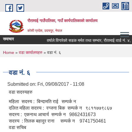
Skip to main content
रौतामाई गाउँपालिका, गाउँ कार्यपालिकाको कार्यालय
कोशी प्रदेश, उदयपुर, नेपाल
समाचार
द्द गाउँपालिका हाम्रो अभियान सबै सुखी र खुसी रहौं यहि हाम्रो पहिचान"
वर्षाले विगारेको सडक मर्मत तथा सम्भार, रौतामाई वार्ड नं. ४, ६,
You are here
Home
»
वडा कार्यालयहरु
» वडा नं. ६
वडा नं. ६
Submitted on:
Fri, 09/08/2017 - 11:08
वडा सदस्यहरु
महिला सदस्य : बिन्दामति राई सम्पर्क न
दलित महिला सदस्य : रन्जना बिक सम्पर्क न ९८११७७९८६७
सदस्य : एकनाथ आचार्य सम्पर्क न 9862431673
सदस्य : तिलक बहादुर राना सम्पर्क न 9741750461
वडा सचिब