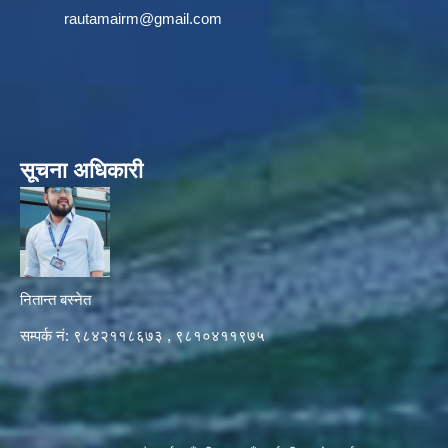
rautamairm@gmail.com
सूचना अधिकारी
नितान्त बस्नेत
सम्पर्क नं: ९८४२११८६७३ , ९८१०४११९७५