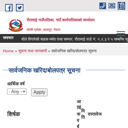
Skip to main content
रौतामाई गाउँपालिका, गाउँ कार्यपालिकाको कार्यालय
कोशी प्रदेश, उदयपुर, नेपाल
समाचार
ुसी रहौं यहि हाम्रो पहिचान"
वर्षाले विगारेको सडक मर्मत तथा सम्भार, रौतामाई वार्ड नं. १,२,३ र ५ सम्बन्धि सूचना!
You are here
Home
»
सूचना तथा जानकारी
» सार्वजनिक खरिद/बोलपत्र सूचना
सार्वजनिक खरिद/बोलपत्र सूचना
आर्थिक वर्ष
आ
र्थि
मि
शिर्षक
क
दस्तावेज
ति
व
र्ष