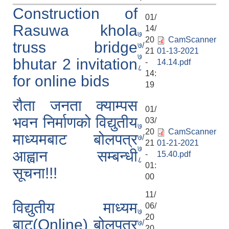
Construction of
01/
Rasuwa khola
14/
७
20
CamScanner
truss bridge
७/
21
01-13-2021
७
bhutar 2 invitation
-
14.14.pdf
८
14:
for online bids
19
रौता जनता क्याम्पस
01/
भवन निर्माणको विद्युतीय
03/
७
20
CamScanner
माध्यमबाट बोलपत्र
७/
21
01-21-2021
७
आह्वान सम्बन्धी
-
15.40.pdf
८
01:
सूचना!!!
00
11/
विद्युतीय माध्यम
06/
७
20
बाट(Online) बोलपत्र
७/
20