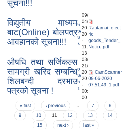
सूचना!!!
09/
विद्युतीय माध्यम
04/
७
20
Rautamai_elect
बाट(Online) बोलपत्र
७/
20
ric
७
आवहानको सूचना!!!
-
goods_Tender_
८
11:
Notice.pdf
13
08/
औषधि तथा सर्जिकल्स
21/
७
सामग्री खरिद सम्बन्धि
20
CamScanner
७/
20
09-06-2020
शिलबन्दी दरभाउ
७
-
07.51.49_1.pdf
८
पत्रको सूचना !
00:
00
Pages
« first
‹ previous
…
7
8
9
10
11
12
13
14
15
next ›
last »