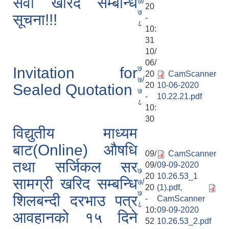
सेवा खरिद सम्बन्धि
७/
20
७
सूचना!!!
-
८
10:
31
10/
06/
७
Invitation for
20
CamScanner
७/
20
10-06-2020
Sealed Quotation
७
-
10.22.21.pdf
८
10:
30
विद्युतीय माध्यम
बाट(Online) औषधि
09/
CamScanner
तथा सर्जिकल सर
09/
09-09-2020
७
20
10.26.53_1
सामग्री खरिद सम्बन्धि
७/
20
(1).pdf
,
७
शिलबन्दी दरभाउ पत्र
-
CamScanner
८
10:
09-09-2020
आवहानको १५ दिने
52
10.26.53_2.pdf