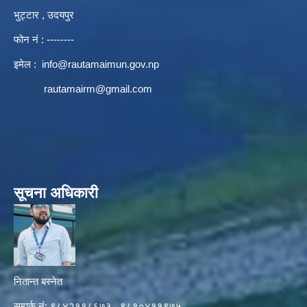
भुट्टार , उदयपुर
फोन नं : --------
इमेल :
info@rautamaimun.gov.np
rautamairm@gmail.com
सूचना अधिकारी
नितान्त बस्नेत
सम्पर्क नं: ९८४२११८६७३ , ९८१०४११९७५