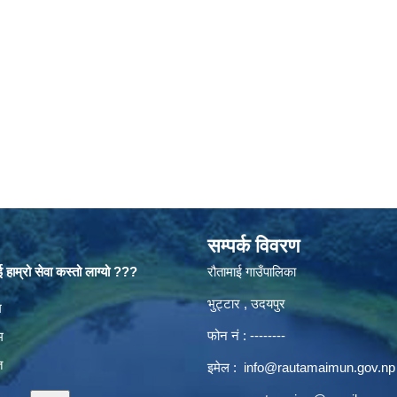
सम्पर्क विवरण
 हाम्रो सेवा कस्तो लाग्यो ???
रौतामाई गाउँपालिका
भुट्टार , उदयपुर
es
म
फोन नं : --------
म
त
इमेल :
info@rautamaimun.gov.np