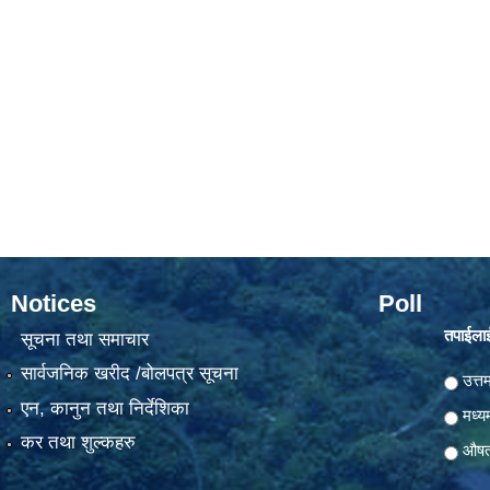
Notices
Poll
तपाईलाई
सूचना तथा समाचार
सार्वजनिक खरीद /बोलपत्र सूचना
Choic
उत्त
एन, कानुन तथा निर्देशिका
मध्य
कर तथा शुल्कहरु
औष