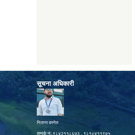
सूचना अधिकारी
नितान्त बस्नेत
सम्पर्क नं: ९८४२११८६७३ , ९८१०४११९७५