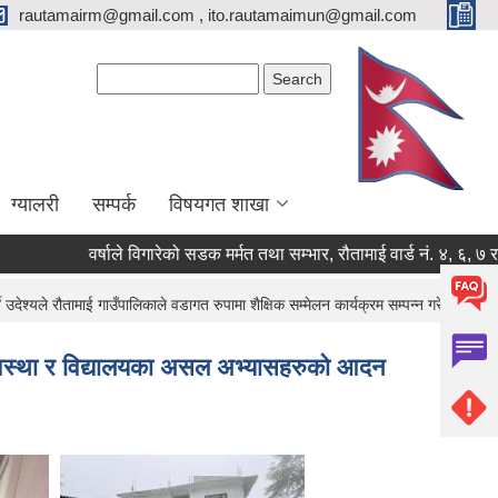
rautamairm@gmail.com , ito.rautamaimun@gmail.com
Search form
Search
ग्यालरी
सम्पर्क
विषयगत शाखा
वर्षाले विगारेको सडक मर्मत तथा सम्भार, रौतामाई वार्ड नं. ४, ६, ७ र ८ सम्बन
ेश्यले रौतामाई गाउँपालिकाले वडागत रुपामा शैक्षिक सम्मेलन कार्यक्रम सम्पन्न गरेको छ ।
ो अवस्था र विद्यालयका असल अभ्यासहरुको आदन