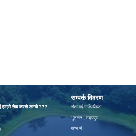
सम्पर्क विवरण
 हाम्रो सेवा कस्तो लाग्यो ???
रौतामाई गाउँपालिका
भुट्टार , उदयपुर
es
म
फोन नं : --------
म