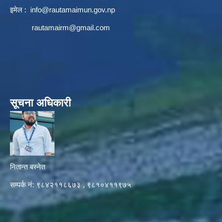
इमेल :
info@rautamaimun.gov.np
rautamairm@gmail.com
सूचना अधिकारी
नितान्त बस्नेत
सम्पर्क नं: ९८४२११८६७३ , ९८१०४११९७५