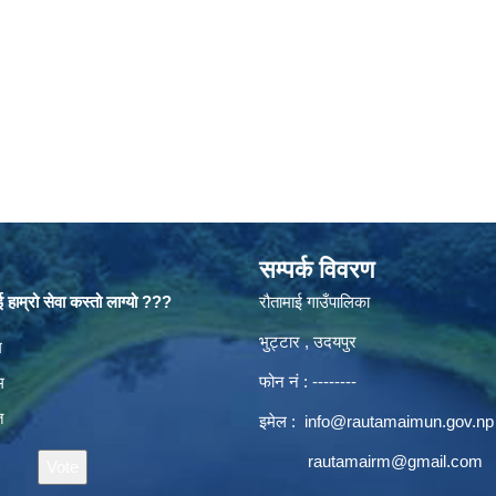
सम्पर्क विवरण
 हाम्रो सेवा कस्तो लाग्यो ???
रौतामाई गाउँपालिका
भुट्टार , उदयपुर
es
म
फोन नं : --------
म
त
इमेल :
info@rautamaimun.gov.np
rautamairm@gmail.com