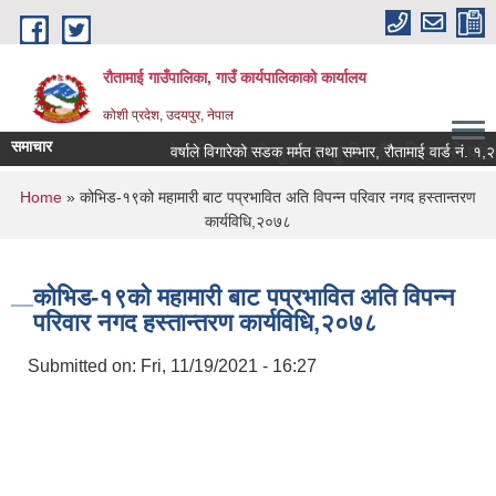
Skip to main content
रौतामाई गाउँपालिका, गाउँ कार्यपालिकाको कार्यालय
कोशी प्रदेश, उदयपुर, नेपाल
समाचार
गाउँपालिका हाम्रो अभियान सबै सुखी र खुसी रहौं यहि हाम्रो पहिचान"
वर्षाले विगारेको सडक मर्मत तथा सम्भार, रौतामाई वार्ड नं. १,२,३ र
You are here
Home
» कोभिड-१९को महामारी बाट पप्रभावित अति विपन्न परिवार नगद हस्तान्तरण
कार्यविधि,२०७८
कोभिड-१९को महामारी बाट पप्रभावित अति विपन्न
परिवार नगद हस्तान्तरण कार्यविधि,२०७८
Submitted on:
Fri, 11/19/2021 - 16:27