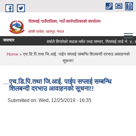
Skip to main content
रौतामाई गाउँपालिका, गाउँ कार्यपालिकाको कार्यालय
कोशी प्रदेश, उदयपुर, नेपाल
समाचार
गाउँपालिका हाम्रो अभियान सबै सुखी र खुसी रहौं यहि हाम्रो पहिचान"
वर्षाले विगारेको सडक मर्मत तथा सम्भार, रौतामाई वार्ड नं. ४, ६, ७
You are here
Home
» एच.डि.पि.तथा जि.आई. पाईप सप्लाई सम्बन्धि शिलबन्दी दरभाउ आवाहनको
सूचना!!
एच.डि.पि.तथा जि.आई. पाईप सप्लाई सम्बन्धि
शिलबन्दी दरभाउ आवाहनको सूचना!!
Submitted on:
Wed, 12/25/2019 - 16:35